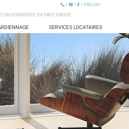
|
|
|
ENGLISH
S SAISONNIÈRES EN PAYS D'AGDE
ARDIENNAGE
SERVICES LOCATAIRES